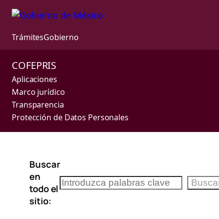
Trámites
Gobierno
COFEPRIS
Aplicaciones
Marco jurídico
Transparencia
Protección de Datos Personales
Saltar
Buscar
al
en
contenido
Buscar
Busca
todo el
sitio: