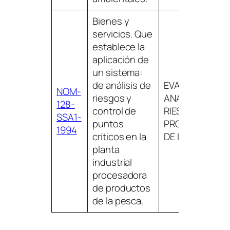
Bienes y
servicios. Que
establece la
aplicación de
un sistema:
de análisis de
EVALUACIÓN Y
NOM-
riesgos y
ANÁLISIS DE
128-
control de
RIESGO,
SSA1-
puntos
PRODUCTOS
1994
críticos en la
DE LA PESCA
planta
industrial
procesadora
de productos
de la pesca.