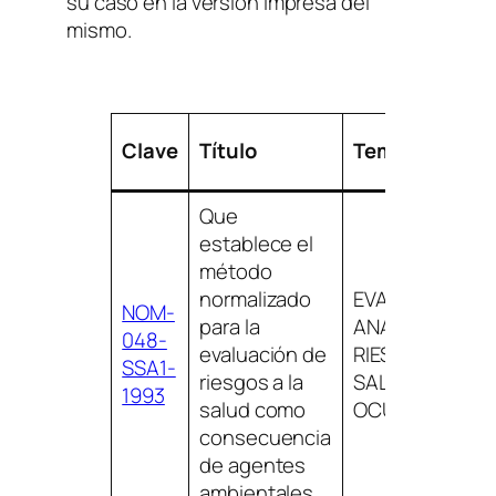
su caso en la versión impresa del
mismo.
Clave
Título
Temas
Que
establece el
método
normalizado
EVALUACIÓN Y
NOM-
para la
ANÁLISIS DE
048-
evaluación de
RIESGO,
SSA1-
riesgos a la
SALUD
1993
salud como
OCUPACIONAL
consecuencia
de agentes
ambientales.