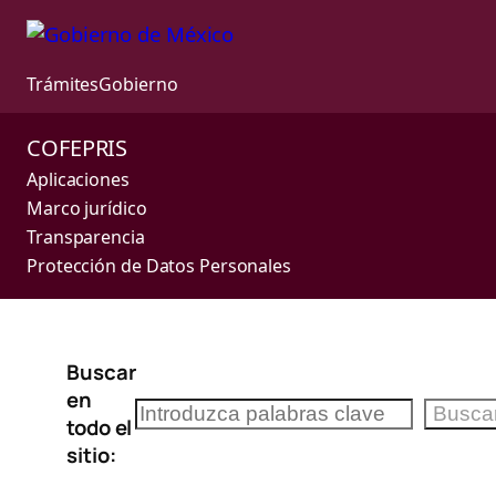
Trámites
Gobierno
COFEPRIS
Aplicaciones
Marco jurídico
Transparencia
Protección de Datos Personales
Saltar
Buscar
al
en
contenido
Buscar
Busca
todo el
sitio: