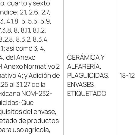
ro, cuarto y sexto
dice; 2.1, 2.6, 2.7,
.3, 4.1.8, 5, 5.5, 5.9,
3.8, 8, 8.1.1, 8.1.2,
 8.2.8, 8.3.2, 8.3.4,
1.1; así como 3, 4,
6.4, del Anexo
CERÁMICA Y
del Anexo Normativo 2
ALFARERÍA,
ativo 4; y Adición de
PLAGUICIDAS,
18-1
25 al 3.1.27 de la
ENVASES,
exicana NOM-232-
ETIQUETADO
icidas: Que
quisitos del envase,
uetado de productos
para uso agrícola,