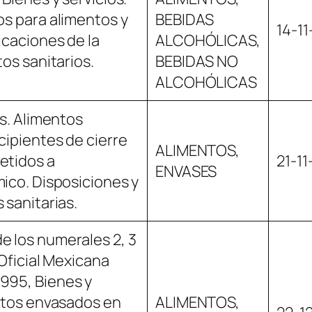
s para alimentos y
BEBIDAS
14-1
icaciones de la
ALCOHÓLICAS,
os sanitarios.
BEBIDAS NO
ALCOHÓLICAS
os. Alimentos
ipientes de cierre
ALIMENTOS,
etidos a
21-11
ENVASES
ico. Disposiciones y
 sanitarias.
 los numerales 2, 3
 Oficial Mexicana
995, Bienes y
ntos envasados en
ALIMENTOS,