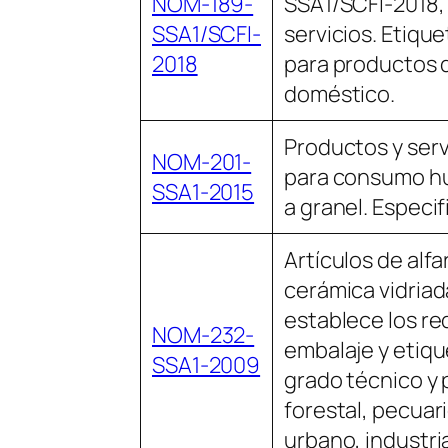
NOM-189-
SSA1/SCFI-2018,
SSA1/SCFI-
servicios. Etiqu
2018
para productos 
doméstico.
Productos y serv
NOM-201-
para consumo h
SSA1-2015
a granel. Especif
Artículos de alfa
cerámica vidriad
establece los re
NOM-232-
embalaje y etiq
SSA1-2009
grado técnico y 
forestal, pecuari
urbano, industri