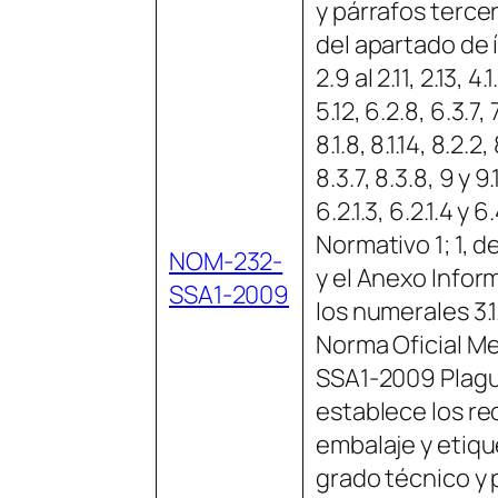
y párrafos terce
del apartado de ín
2.9 al 2.11, 2.13, 4.1
5.12, 6.2.8, 6.3.7, 7.
8.1.8, 8.1.14, 8.2.2,
8.3.7, 8.3.8, 9 y 9.
6.2.1.3, 6.2.1.4 y 
Normativo 1; 1, 
NOM-232-
y el Anexo Inform
SSA1-2009
los numerales 3.1.
Norma Oficial M
SSA1-2009 Plagu
establece los re
embalaje y etiq
grado técnico y 