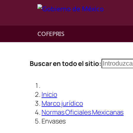
COFEPRIS
Saltar
Buscar
Buscar en todo el sitio:
al
contenido
Inicio
Marco jurídico
Normas Oficiales Mexicanas
Envases