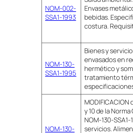
NOM-002-
Envases metálico
SSA1-1993
bebidas. Especif
costura. Requisit
Bienes y servici
envasados en rec
NOM-130-
hermético y som
SSA1-1995
tratamiento térm
especificaciones
MODIFICACION de
y 10 de la Norma
NOM-130-SSA1-1
NOM-130-
servicios. Alime