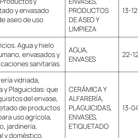
 Productos y
ENVASES,
etado y envasado
PRODUCTOS
13-1
de aseo de uso
DE ASEO Y
LIMPIEZA
icios. Agua y hielo
AGUA,
umano, envasados y
22-1
ENVASES
icaciones sanitarias.
rería vidriada,
a y Plaguicidas: que
CERÁMICA Y
quisitos del envase,
ALFARERÍA,
uetado de productos
PLAGUICIDAS,
13-0
para uso agrícola,
ENVASES,
o, jardinería,
ETIQUETADO
al y doméstico.