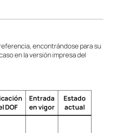
 referencia, encontrándose para su
u caso en la versión impresa del
icación
Entrada
Estado
el DOF
en vigor
actual