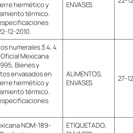
22-1
ierre hermético y
ENVASES
tamiento térmico.
especificaciones
22-12-2010.
los numerales 3.4, 4
 Oficial Mexicana
995, Bienes y
ntos envasados en
ALIMENTOS,
27-1
ierre hermético y
ENVASES
tamiento térmico.
especificaciones
exicana NOM-189-
ETIQUETADO,