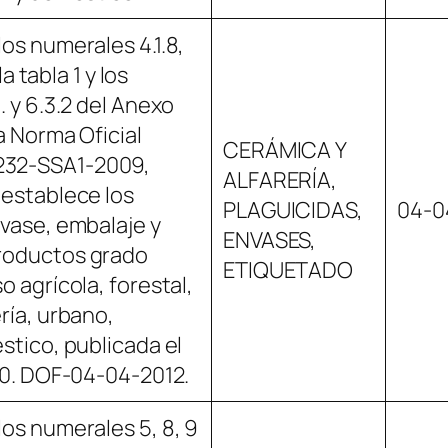
los numerales 4.1.8,
 la tabla 1 y los
. y 6.3.2 del Anexo
a Norma Oficial
CERÁMICA Y
32-SSA1-2009,
ALFARERÍA,
 establece los
PLAGUICIDAS,
04-0
nvase, embalaje y
ENVASES,
roductos grado
ETIQUETADO
o agrícola, forestal,
ría, urbano,
stico, publicada el
010. DOF-04-04-2012.
los numerales 5, 8, 9