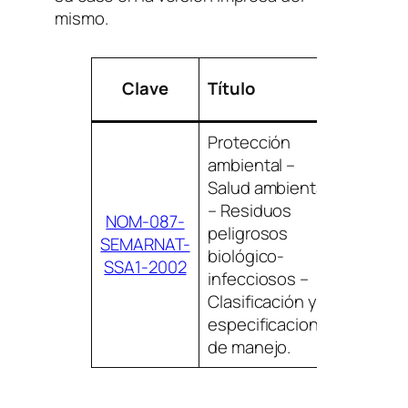
mismo.
Clave
Título
Te
Protección
ambiental –
Salud ambiental
– Residuos
RESI
NOM-087-
peligrosos
PELIG
SEMARNAT-
biológico-
BIOLÓ
SSA1-2002
infecciosos –
INFEC
Clasificación y
especificaciones
de manejo.