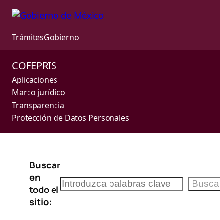
Trámites
Gobierno
COFEPRIS
Aplicaciones
Marco jurídico
Transparencia
Protección de Datos Personales
Saltar
Buscar
al
en
contenido
Buscar
Busca
todo el
sitio: