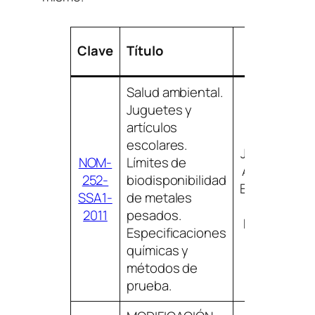
Clave
Título
Temas
Salud ambiental.
Juguetes y
artículos
escolares.
JUGUETES Y
NOM-
Límites de
ARTÍCULOS
252-
biodisponibilidad
ESCOLARES,
SSA1-
de metales
MÉTODOS
2011
pesados.
DE PRUEBA
Especificaciones
químicas y
métodos de
prueba.