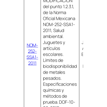
MODIFICACIÓN
del punto 1.2.3.1,
de la Norma
Oficial Mexicana
NOM-252-SSA1-
2011, Salud
ambiental.
Juguetes y
JUGUETES Y
NOM-
artículos
ARTÍCULOS
252-
escolares.
ESCOLARES,
SSA1-
Límites de
MÉTODOS
2011
biodisponibilidad
DE PRUEBA
de metales
pesados.
Especificaciones
químicas y
métodos de
prueba. DOF-10-